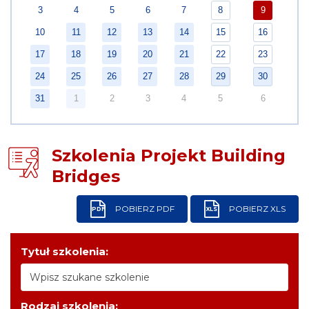
3
4
5
6
7
8
9
10
11
12
13
14
15
16
17
18
19
20
21
22
23
24
25
26
27
28
29
30
31
1
2
3
4
5
6
Szkolenia Projekt Building
Bridges
POBIERZ PDF
POBIERZ XLS
PDF
XLS
Tytuł szkolenia:
Rodzaj szkolenia: