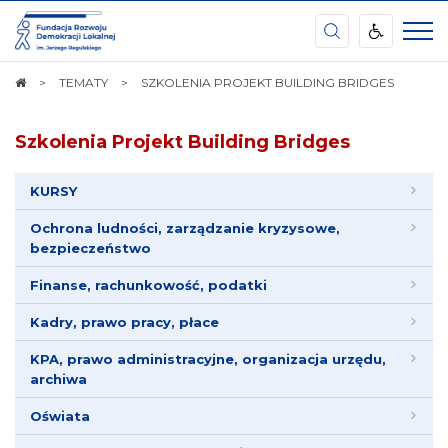
FRDL
Regionalny
Ośrodek
w
STRONA
TEMATY
SZKOLENIA PROJEKT BUILDING BRIDGES
Lublinie
GŁÓWNA
Szkolenia Projekt Building Bridges
KURSY
Ochrona ludności, zarządzanie kryzysowe,
bezpieczeństwo
Finanse, rachunkowość, podatki
Kadry, prawo pracy, płace
KPA, prawo administracyjne, organizacja urzędu,
archiwa
Oświata