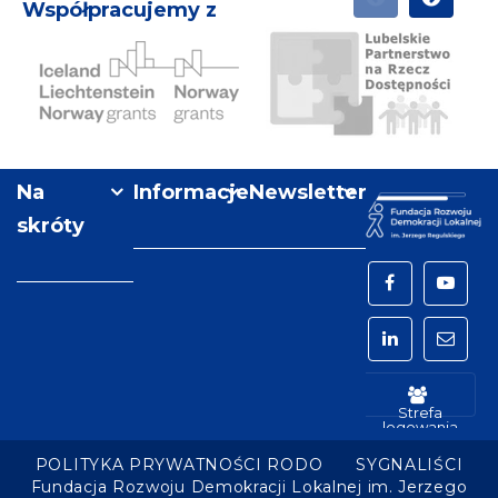
Współpracujemy z
POPRZEDNI
NASTĘPN
Aktywni
Lubelskie
P
Obywatele
Partnerstwo
M
–
na
Na
Informacje
Newsletter
Fundusz
Rzecz
Regionalny
skróty
Dostępności
Facebook
YouTu
LinkedIn
mail
Strefa
logowania
POLITYKA PRYWATNOŚCI RODO
SYGNALIŚCI
Fundacja Rozwoju Demokracji Lokalnej im. Jerzego